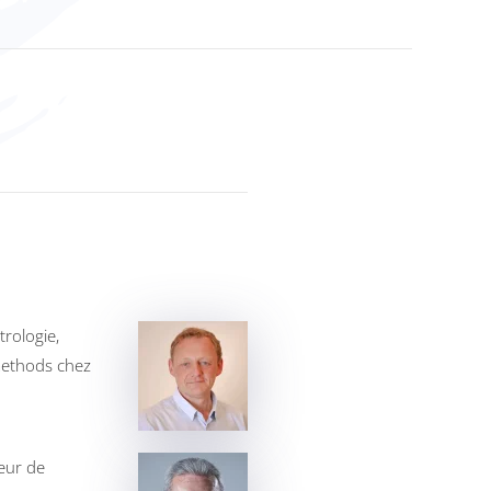
rologie,
methods chez
eur de