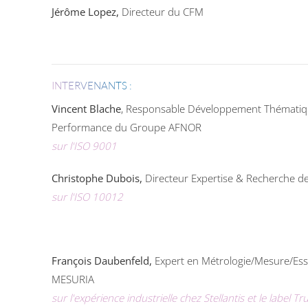
Jérôme Lopez,
Directeur du CFM
INTERVENANTS :
Vincent Blache
,
Responsable Développement Thématiqu
Performance du Groupe AFNOR
sur l'ISO 9001
Christophe Dubois,
Directeur Expertise & Recherche d
sur l'ISO 10012
François Daubenfeld
,
Expert en Métrologie/Mesure/Ess
MESURIA
sur l'expérience industrielle chez Stellantis et le label T