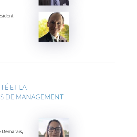
ésident
TÉ ET LA
MES DE MANAGEMENT
e Démarais,