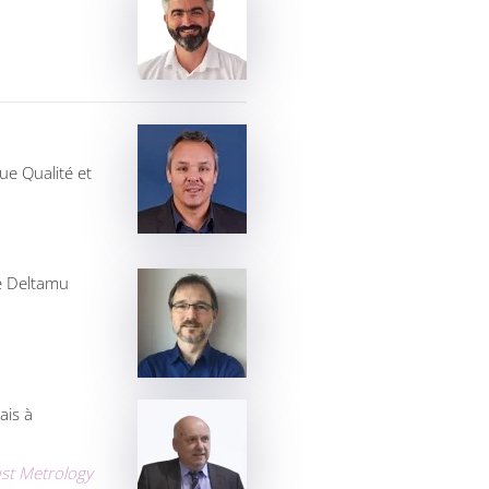
e Qualité et
e Deltamu
ais à
rust Metrology