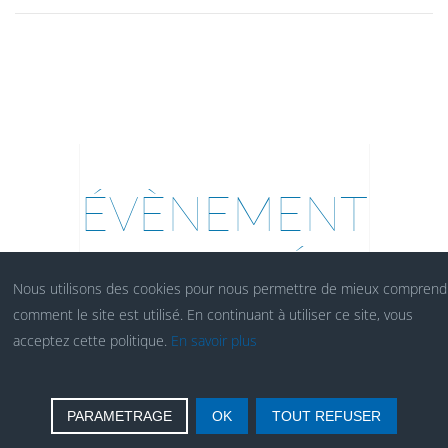
ÉVÈNEMENT
SPONSORISÉ PAR :
Nous utilisons des cookies pour nous permettre de mieux comprend
comment le site est utilisé. En continuant à utiliser ce site, vous
acceptez cette politique.
En savoir plus
PARAMETRAGE
OK
TOUT REFUSER