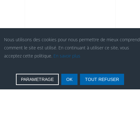
Nous utilisons des cookies pour nous permettre de mieux comprend
comment le site est utilisé. En continuant à utiliser ce site, vous
acceptez cette politique.
En savoir plus
PARAMETRAGE
OK
TOUT REFUSER
UN
PROGRAMME